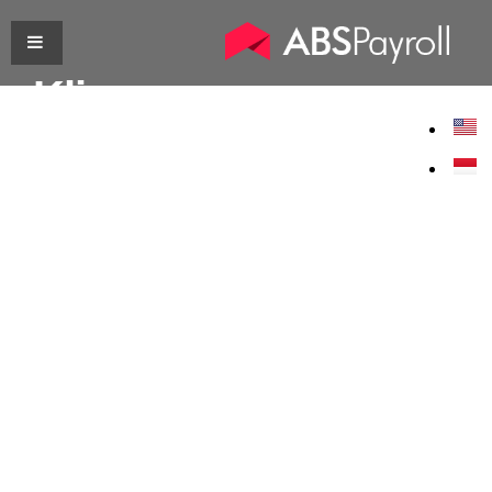
Klien
kami
Ini merupakan perjalanan yang
luar biasa dengan klien kami
melalui lebih dari 100.000 +
penggajian karyawan diproses
untuk lebih dari 400+
perusahaan.